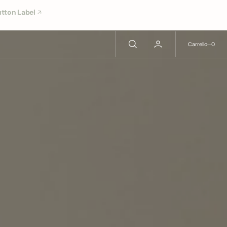
tton Label
0
Carrello
0