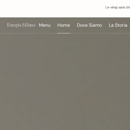
O
Cerca qui...
N
L'e-shop sarà chi
T
E
N
Menu
Home
Dove Siamo
La Storia
Eutopia Milano
U
T
O